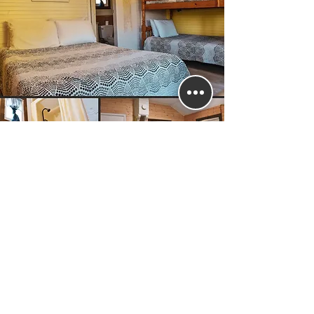
2 adultes, 2 enfants,
accepte les animaux
Chalets pour quatre personnes
Un espace entièrement indépendant dans
l'un de nos chalets cosy !
Caractéristiques de la chambre :